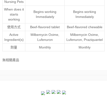
Nursing Pets
When does it
Begins working
Begins working
starts
Immediately
Immediately
working
使用方式
Beef-flavored tablet
Beef-flavored chewable
Active
Milbemycin Oxime
,
Milbemycin Oxime
,
Ingredient(s)
Lufenuron
Lufenuron
,
Praziquantel
劑量
Monthly
Monthly
無相關產品