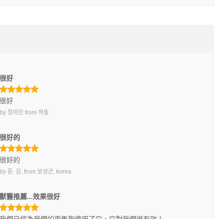
很好
很好
by
정의민
from
하동
很好的
很好的
by
윤. 김.
from
보성군, korea
獸醫推薦...效果很好