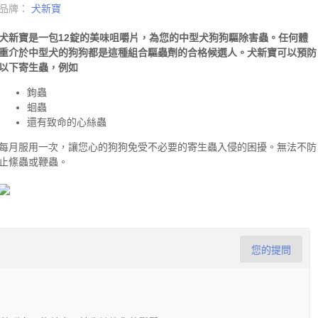
品牌：
犬新寶
犬新寶是一包12錠的美味咀嚼片，為您的中型犬狗狗驅除害蟲。任何體
重介於中型犬的狗狗都是這種組合驅蟲劑的合格候選人。犬新寶可以預防
以下寄生蟲，例如
鉤蟲
蛔蟲
還有致命的心絲蟲
每月服用一次，讓您心的狗狗免受不必要的寄生蟲入侵的困擾。無法不防
止絛蟲或鞭蟲。
您的提問