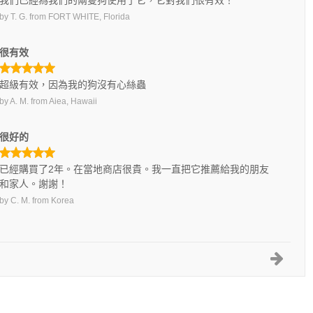
我們已經為我們的兩隻狗使用了它，它對我們很有效！
by
T. G.
from
FORT WHITE, Florida
很有效
超級有效，因為我的狗沒有心絲蟲
by
A. M.
from
Aiea, Hawaii
很好的
已經購買了2年。在當地商店很貴。我一直把它推薦給我的朋友
和家人。謝謝！
by
C. M.
from
Korea