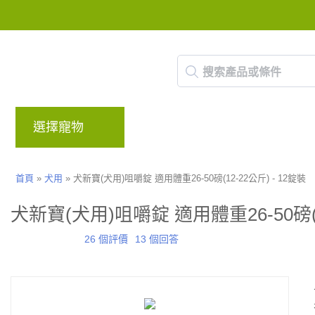
選擇寵物
品牌
部落格
回饋計畫
首頁
»
犬用
»
犬新寶(犬用)咀嚼錠 適用體重26-50磅(12-22公斤) - 12錠裝
犬新寶(犬用)咀嚼錠 適用體重26-50磅(12
26 個評價
13 個回答