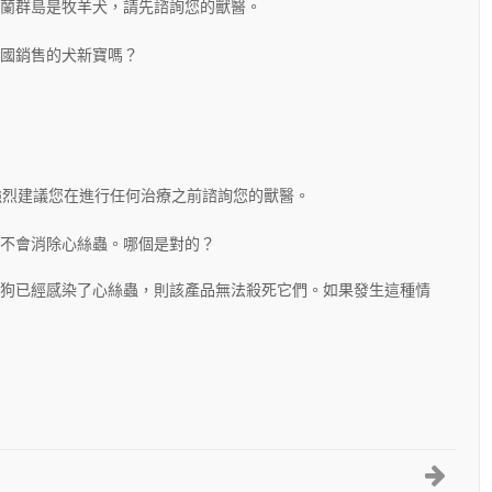
蘭群島是牧羊犬，請先諮詢您的獸醫。
國銷售的犬新寶嗎？
們強烈建議您在進行任何治療之前諮詢您的獸醫。
不會消除心絲蟲。哪個是對的？
狗已經感染了心絲蟲，則該產品無法殺死它們。如果發生這種情