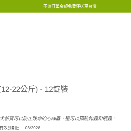
不論訂單金額免費運送至台灣
服務中心
聯繫我們
-22公斤) - 12錠裝
犬新寶可以防止致命的心絲蟲，還可以預防鉤蟲和蛔蟲。
有效到期日： 03/2028