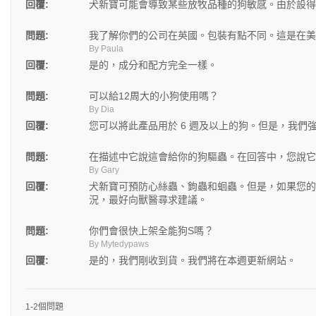
回覆:
犬新寶可能會導致某些放牧品種的狗敏感。由於設得
問題:
我了解你們的公司在英國。包裝有點不同。這是在美
By Paula
回覆:
是的，成分和配方完全一樣。
問題:
可以給12周大的小狗使用嗎？
By Dia
回覆:
您可以將此產品用於 6 週及以上的狗。但是，我
問題:
在描述中它說這會給你的狗驅蟲。在回答中，您說它
By Gary
回覆:
犬新寶可預防心絲蟲、鉤蟲和蛔蟲。但是，如果您的
況，最好向獸醫尋求建議。
問題:
你們會很快上架全能狗S嗎？
By Mytedypaws
回覆:
是的，我們剛收到貨。我們將在本週更新網站。
1-2個問題