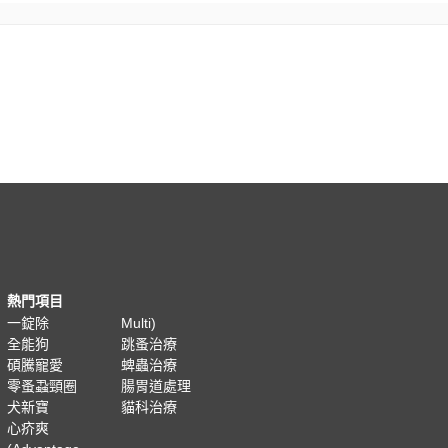
熱門項目
一錠除
Multi)
全能狗
跳蚤治療
碩騰寵愛
蜱蟲治療
零蚤蝨頸圈
腸胃道處理
犬新寶
貓科治療
心疥爽