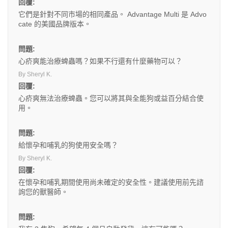
回覆:
它們是針對不同市場的相同產品。 Advantage Multi 是 Advo
cate 的美國品牌版本。
問題:
心疥爽能治療蜱蟲嗎？如果不行還有什麼藥物可以？
By Sheryl K.
回覆:
心疥爽無法治療蜱蟲。您可以將其與全能狗或益百分結合使
用。
問題:
給懷孕和哺乳的狗使用安全嗎？
By Sheryl K.
回覆:
在懷孕和哺乳期間使用尚未確定的安全性。建議使用前先諮
詢您的獸醫師。
問題: