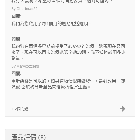
我有 3 隻狗，希望每 4 個月自動發貨。這有可能嗎？
By Chartman25
回覆:
我們為您啟用了每4個月的週期配送選項。
問題:
我的狗在兩個多星期前接受了心疥爽的治療，跳蚤現在又回
來了，現在可以再次治療她嗎？她13磅，我不知道該用多少
劑量。
By Marycozzens
回覆:
重新給藥是可以的。如果這種情況持續發生，最好改用一錠
除或 全能狗等新產品來治療抗性寄生蟲。
1-2個問題
產品評價 (8)