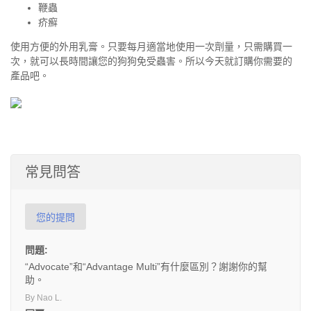
鞭蟲
疥癬
使用方便的外用乳膏。只要每月適當地使用一次劑量，只需購買一
次，就可以長時間讓您的狗狗免受蟲害。所以今天就訂購你需要的
產品吧。
常見問答
您的提問
問題:
“Advocate”和“Advantage Multi”有什麼區別？謝謝你的幫
助。
By Nao L.