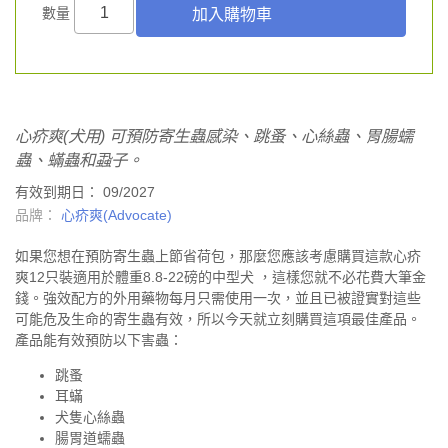
數量
心疥爽(犬用) 可預防寄生蟲感染、跳蚤、心絲蟲、胃腸蠕
蟲、蟎蟲和蝨子。
有效到期日： 09/2027
品牌：
心疥爽(Advocate)
如果您想在預防寄生蟲上節省荷包，那麼您應該考慮購買這款心疥
爽12只裝適用於體重8.8-22磅的中型犬 ，這樣您就不必花費大筆金
錢。強效配方的外用藥物每月只需使用一次，並且已被證實對這些
可能危及生命的寄生蟲有效，所以今天就立刻購買這項最佳產品。
產品能有效預防以下害蟲：
跳蚤
耳蟎
犬隻心絲蟲
腸胃道蠕蟲