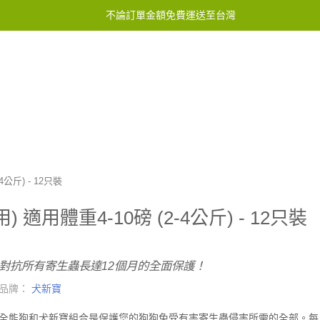
不論訂單金額免費運送至台灣
服務中心
聯繫我們
公斤) - 12只裝
用體重4-10磅 (2-4公斤) - 12只裝
對抗所有寄生蟲長達12個月的全面保護！
品牌：
犬新寶
全能狗和犬新寶組合是保護您的狗狗免受有害寄生蟲侵害所需的全部。每