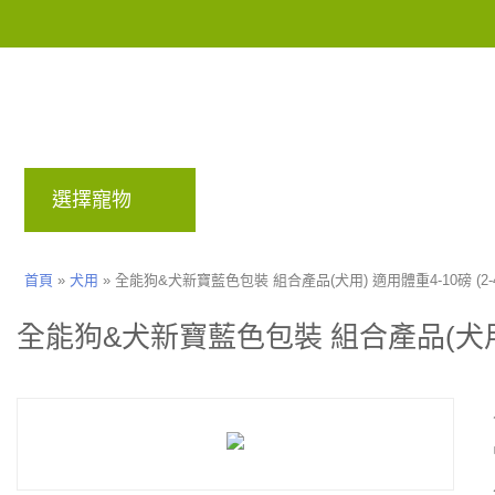
選擇寵物
品牌
部落格
回饋計畫
首頁
»
犬用
»
全能狗&犬新寶藍色包裝 組合產品(犬用) 適用體重4-10磅 (2-4
全能狗&犬新寶藍色包裝 組合產品(犬用) 適