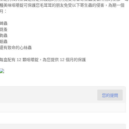
種美味咀嚼錠可保護您毛茸茸的朋友免受以下寄生蟲的侵害，為期一個
月：
蜱蟲
跳蚤
鉤蟲
蛔蟲
還有致命的心絲蟲
每盒配有 12 顆咀嚼錠，為您提供 12 個月的保護
您的提問