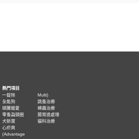
熱門項目
一錠除
Multi)
全能狗
跳蚤治療
碩騰寵愛
蜱蟲治療
零蚤蝨頸圈
腸胃道處理
犬新寶
貓科治療
心疥爽
(Advantage