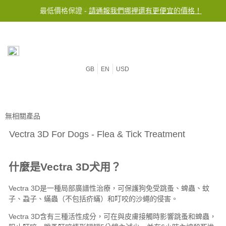
最低價格保證 -
不論訂單金額免費運送至台灣
請通報我們哪裡還有更便宜的價格！
GB
EN
USD
無相關產品
Vectra 3D For Dogs - Flea & Tick Treatment
什麼是Vectra 3D犬用？
Vectra 3D是一種局部廣譜性治療，可保護狗免受跳蚤、蜱蟲、蚊
子、蝨子、蟎蟲（不包括疥蟎）和叮咬的沙蠅的侵害。
Vectra 3D含有三種活性成分，可在與皮膚接觸時影響跳蚤和蜱蟲，