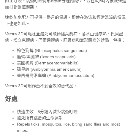
阻止叮咬。跳蚤叮咬情形短短5分鐘內減少，並在6小時內被殺死進
而打斷繁殖週期。
速乾防水配方可提供一整月的保護，即使在游泳和經常洗澡的情況
下也是如此。
Vectra 3D可驅除並殺死可能傳播萊姆病、落基山斑疹熱、巴貝蟲
病、埃立克體病、巴爾通體病、肝蟲病和無形體病的蜱蟲，包括：
棕色狗蜱 (Rhipicephalus sanguineus)
鹿蜱/黑腿蜱 (Ixodes scapularis)
美國狗蜱 (Dermacentorvariabilis)
孤星蜱 (Amblyomma americanum)
墨西哥灣沿岸蜱 (Amblyommamaculatum)
Vectra 3D可用作
蚤不到全效
的替代品。
好處
快速生效—5分鐘內減少跳蚤叮咬
殺死所有跳蚤的生命週期
Repels ticks, mosquitos, lice, biting sand flies and most
mites.