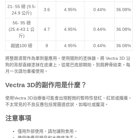
21- 55 磅 (9.5-
3.6
4.95%
0.44%
36.08%
24.9 公斤)
56- 95 磅
(25.4-43.1 公
4.7
4.95%
0.44%
36.08%
斤)
超過100 磅
8
4.95%
0.44%
36.08%
將整跟滴管作為單劑量應用。使用隨附的塗抹器，將 Vectra 3D 沿
狗的背部直線塗抹在皮膚上，從尾巴底部開始，到肩胛骨結束。每
月一次請勿重複使用。
Vectra 3D的副作用是什麼？
使用Vectra 3D治療後可能會出現輕微的暫時性發紅、紅斑或瘙癢。
不太常見的不良反應包括胃腸道症狀，如嘔吐或腹瀉。
注意事項
僅用外部使用，請勿讓狗食用。
使用後應用肥皂和水徹底洗手。