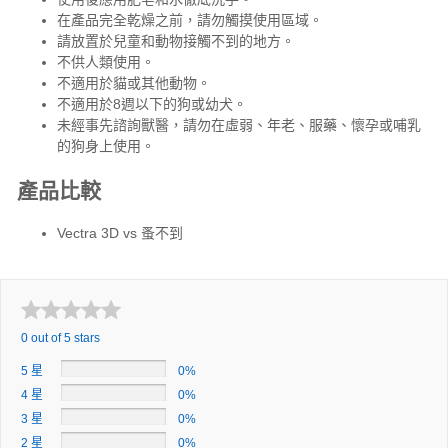
在產品完全乾燥之前，請勿觸摸使用區域。
請放置於兒童和動物接觸不到的地方。
不供人類使用。
不適用於貓或其他動物。
不適用於8週以下的狗或幼犬。
未經事先諮詢獸醫，請勿在虛弱、年老、服藥、懷孕或哺乳
的狗身上使用。
產品比較
Vectra 3D vs 蚤不到
0 out of 5 stars
5 星
0%
4 星
0%
3 星
0%
2 星
0%