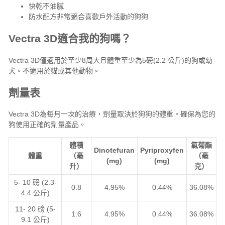
快乾不油膩
防水配方非常適合喜歡戶外活動的狗狗
Vectra 3D適合我的狗嗎？
Vectra 3D僅適用於至少8周大且體重至少為5磅(2.2 公斤)的狗或幼
犬。不適用於貓或其他動物。
劑量表
Vectra 3D為每月一次的治療，劑量取決於狗狗的體重。確保為您的
狗使用正確的劑量產品。
體積
氯菊酯
Dinotefuran
Pyriproxyfen
體重
（毫
（毫
(mg)
(mg)
升）
克）
5- 10 磅 (2.3-
0.8
4.95%
0.44%
36.08%
4.4 公斤)
11- 20 磅 (5-
1.6
4.95%
0.44%
36.08%
9.1 公斤)