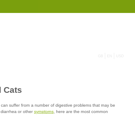
855 908 4010
GB
EN
USD
symptoms