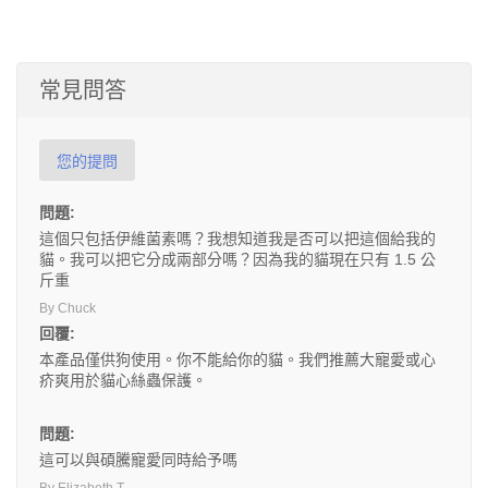
常見問答
您的提問
問題:
這個只包括伊維菌素嗎？我想知道我是否可以把這個給我的
貓。我可以把它分成兩部分嗎？因為我的貓現在只有 1.5 公
斤重
By Chuck
回覆:
本產品僅供狗使用。你不能給你的貓。我們推薦大寵愛或心
疥爽用於貓心絲蟲保護。
問題:
這可以與碩騰寵愛同時給予嗎