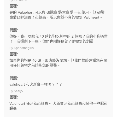
By Elizabeth T.
回覆:
是的 Valuehart 可以與 碩騰寵愛/大寵愛 一起使用，但 碩騰
寵愛已經涵蓋了心絲蟲，所以你並不真的需要 Valuheart。
問題:
你好。我可以給我 40 磅的狗吃其中的 2 個嗎？我的小狗過世
了，我還剩下一些。你們也剛好缺貨了她需要的劑量
By Kpandthegirls
回覆:
如果你的狗是 40 磅，那應該沒問題。但我們始終建議您在服
用任何藥物之前諮詢您的獸醫。
問題:
valuheart 和犬新寶一樣嗎？？？
By Scarj5
回覆:
Valuheart 僅涵蓋心絲蟲。 犬新寶涵蓋心絲蟲和其他一些腸道
蠕蟲