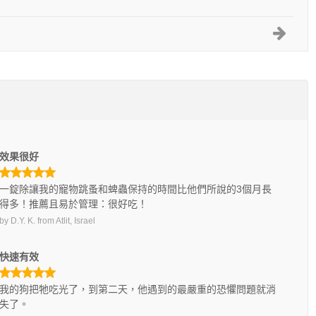
效果很好
一錠除讓我的寵物跳蚤和蜱蟲保持的時間比他們所說的3個月長
得多！推薦且易於管理：很好吃！
by
D.Y. K.
from
Atlit, Israel
快速有效
我的狗把牠吃光了，到第二天，他遇到的最嚴重的恐懼問題就消
失了。