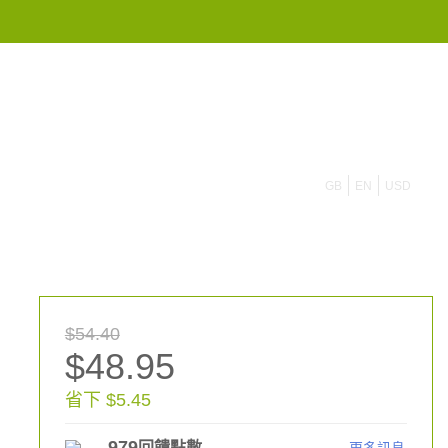
855 908 4010
GB
EN
USD
$54.40
$48.95
省下 $5.45
979
回饋點數