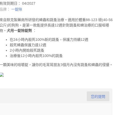
有效到期日： 04/2027
品牌：
一錠除
來自默克製藥商所研發的蜱蟲和跳蚤治療。適用於體重88-123 磅(40-56
公斤)的狗狗。是第一款能提供長達12週針對
跳蚤
和
蜱
治療的口服咀嚼
物。
犬用一錠除錠劑
：
在24小時內殺死100%新的跳蚤，保護力持續12週
殺死蜱蟲保護力達12週
2小時內開始殺死跳蚤
治療後12小時內殺死100%的跳蚤
一顆美味的咀嚼錠，讓你的毛茸茸朋友3個月內沒有跳蚤和蜱蟲的侵擾。
您的提問