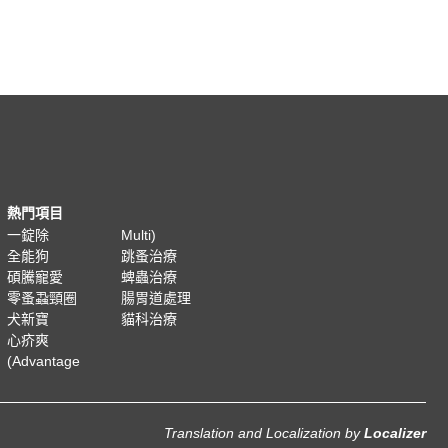
熱門項目
一錠除
Multi)
全能狗
跳蚤治療
碩騰寵愛
蜱蟲治療
零蚤蝨頸圈
腸胃道處理
犬新寶
貓科治療
心疥爽
(Advantage
Translation and Localization
by
Localizer