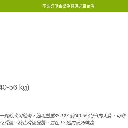
不論訂單金額免費運送至台灣
服務中心
聯繫我們
-56 kg)
一錠除犬用錠劑，適用體重88-123 磅(40-56公斤)的犬隻，可殺
死跳蚤，防止跳蚤侵擾，並在 12 週內殺死蜱蟲。