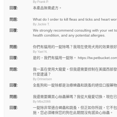
By Frank P.
回覆:
本產品無需處方。
問題:
What do I order to kill fleas and ticks and heart wo
By Jackie T.
回覆:
We strongly recommend consulting with your vet to 
health condition, and any potential allergies.
問題:
你們有貓用的一錠除嗎？我現在使用犬用的效果很好
By Yael N.
回覆:
是的，我們有貓用一錠除。 https://tw.petbucket.com/b/
問題:
我一直在使用大寵愛。但我還需要控制在美國西部發
什麼建議？
By Drlnielsen
回覆:
全能狗和一錠除都是治療蜱蟲和跳蚤的絕佳口服藥物
問題:
我還需要購買心絲蟲藥嗎？我從大寵愛切換，現在已
By Mbs2066
回覆:
一錠除非常適合蜱蟲和跳蚤，但正如你所說，它不包
施，您必須確保您的狗在此期間沒有感染心絲蟲。