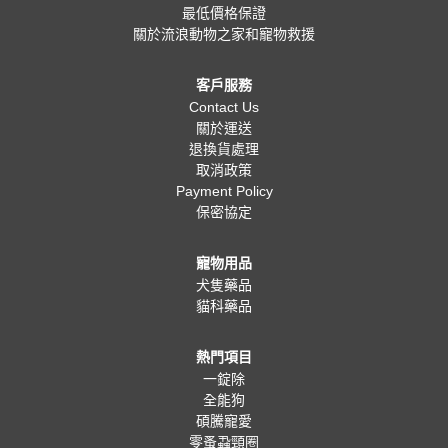
最低價格保證
關於流浪動物之家和寵物救援
客戶服務
Contact Us
關於運送
退換貨處理
取消政策
Payment Policy
保密協定
寵物用品
犬隻藥品
貓科藥品
熱門項目
一錠除
全能狗
碩騰寵愛
零蚤蝨頸圈