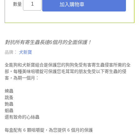
數量
對抗所有寄生蟲長達6個月的全面保護！
品牌：
犬新寶
全能狗和犬新寶組合是保護您的狗狗免受有害寄生蟲侵害所需的全
部。每種美味咀嚼錠可保護您毛茸茸的朋友免受以下寄生蟲的侵
害，為期一個月：
蜱蟲
跳蚤
鉤蟲
蛔蟲
還有致命的心絲蟲
每盒配有 6 顆咀嚼錠，為您提供 6 個月的保護