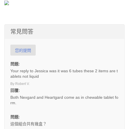
常見問答
您的提問
問題:
Your reply to Jessica was it was 6 tubes these 2 items are t
ablets not liquid
By Robert V.
回覆:
Both Nexgard and Heartgard come as in chewable tablet fo
rm.
問題:
這個組合共有幾盒？