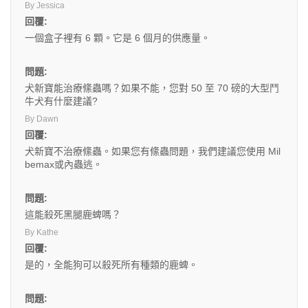
By Jessica
回覆:
一個盒子裡有 6 顆。它是 6 個月的供應量。
問題:
犬新寶能治療絛蟲嗎？如果不能，您對 50 至 70 磅的大型鬥
牛犬有什麼建議?
By Dawn
回覆:
犬新寶不治療絛蟲。如果您有絛蟲問題，我們建議您使用 Mil
bemax或內蟲逃。
問題:
這能殺死黑腿鹿蜱嗎？
By Kathe
回覆:
是的，全能狗可以殺死所有種類的鹿蜱。
問題: