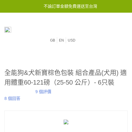
不論訂單金額免費運送至台灣
GB
EN
USD
全能狗&犬新寶棕色包裝 組合產品(犬用) 適
用體重60-121磅（25-50 公斤）- 6只裝
9 個評價
8 個回答