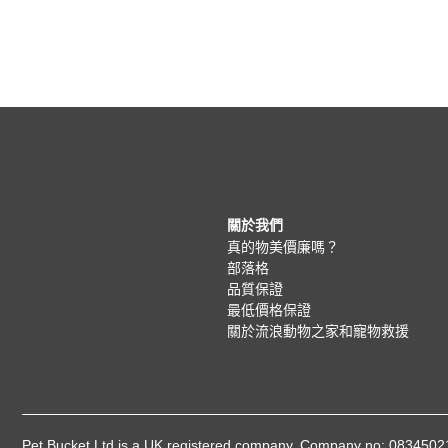
關於我們
真的物美價廉嗎？
部落格
品質保證
最低價格保證
關於流浪動物之家和寵物救援
Pet Bucket Ltd is a UK registered company, Company no: 08345