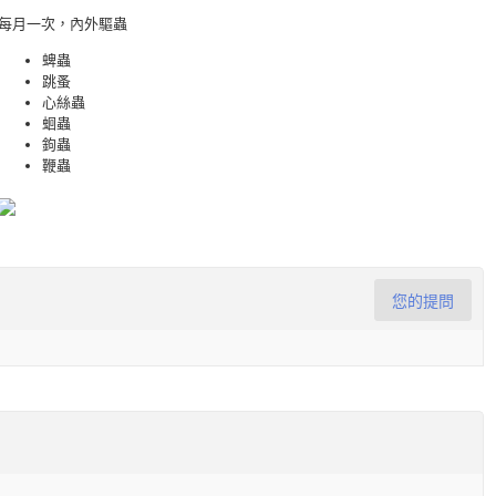
每月一次，內外驅蟲
蜱蟲
跳蚤
心絲蟲
蛔蟲
鉤蟲
鞭蟲
您的提問