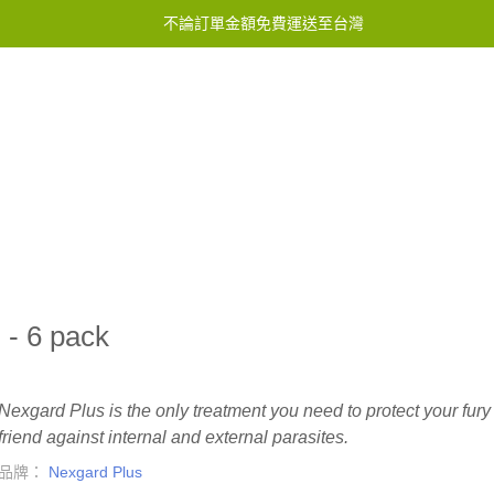
不論訂單金額免費運送至台灣
服務中心
聯繫我們
 - 6 pack
Nexgard Plus is the only treatment you need to protect your fury
friend against internal and external parasites.
品牌：
Nexgard Plus