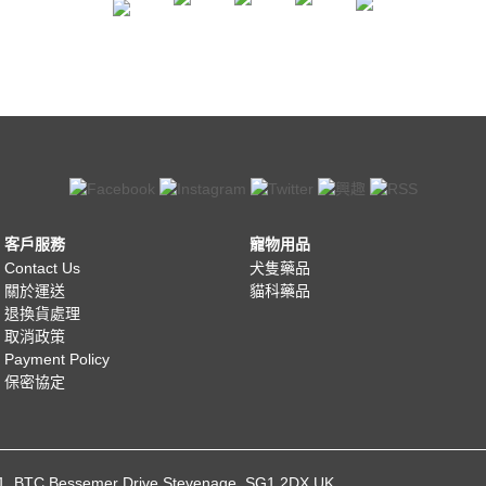
客戶服務
寵物用品
Contact Us
犬隻藥品
關於運送
貓科藥品
退換貨處理
取消政策
Payment Policy
保密協定
021, BTC Bessemer Drive Stevenage, SG1 2DX UK