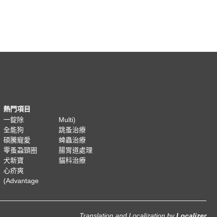
熱門項目
一錠除
Multi)
全能狗
跳蚤治療
碩騰寵愛
蜱蟲治療
零蚤蝨頸圈
腸胃道處理
犬新寶
貓科治療
心疥爽
(Advantage
Translation and Localization
by
Localizer