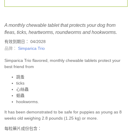
A monthly chewable tablet that protects your dog from
fleas, ticks, heartworms, roundworms and hookworms.
有效到期日： 04/2028
品牌：
Simparica Trio
Simparica Trio flavored, monthly chewable tablets protect your
best friend from
跳蚤
ticks
心絲蟲
蛔蟲
hookworms.
It has been demonstrated to be safe for puppies as young as 8
weeks old weighing 2.8 pounds (1.25 kg) or more.
每粒藥片成份包含：