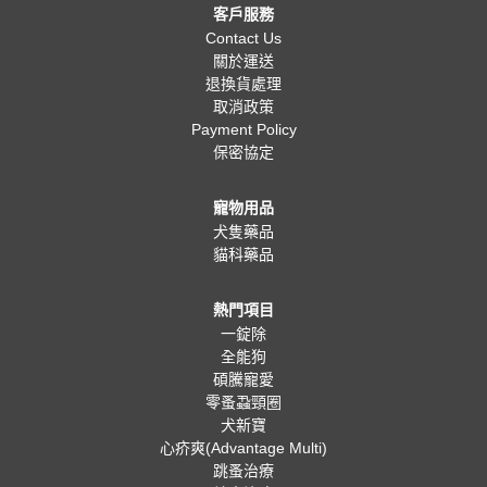
客戶服務
Contact Us
關於運送
退換貨處理
取消政策
Payment Policy
保密協定
寵物用品
犬隻藥品
貓科藥品
熱門項目
一錠除
全能狗
碩騰寵愛
零蚤蝨頸圈
犬新寶
心疥爽(Advantage Multi)
跳蚤治療