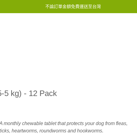
不論訂單金額免費運送至台灣
服務中心
聯繫我們
5-5 kg) - 12 Pack
A monthly chewable tablet that protects your dog from fleas,
ticks, heartworms, roundworms and hookworms.