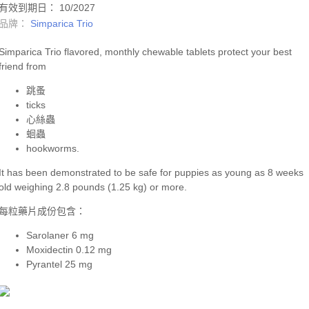
有效到期日： 10/2027
品牌：
Simparica Trio
Simparica Trio flavored, monthly chewable tablets protect your best
friend from
跳蚤
ticks
心絲蟲
蛔蟲
hookworms.
It has been demonstrated to be safe for puppies as young as 8 weeks
old weighing 2.8 pounds (1.25 kg) or more.
每粒藥片成份包含：
Sarolaner 6 mg
Moxidectin 0.12 mg
Pyrantel 25 mg