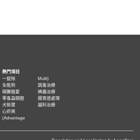
熱門項目
一錠除
Multi)
全能狗
跳蚤治療
碩騰寵愛
蜱蟲治療
零蚤蝨頸圈
腸胃道處理
犬新寶
貓科治療
心疥爽
(Advantage