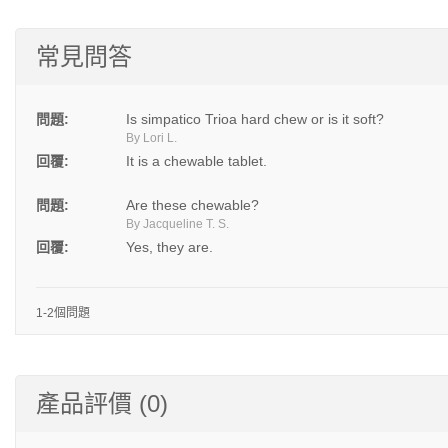
常見問答
問題:
Is simpatico Trioa hard chew or is it soft?
By Lori L.
回覆:
It is a chewable tablet.
問題:
Are these chewable?
By Jacqueline T. S.
回覆:
Yes, they are.
1-2個問題
產品評價 (0)