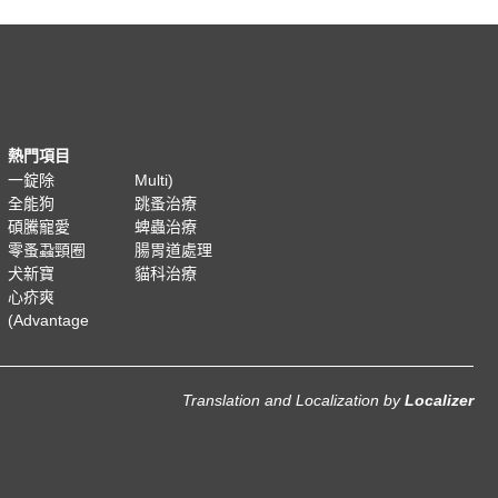
熱門項目
一錠除
Multi)
全能狗
跳蚤治療
碩騰寵愛
蜱蟲治療
零蚤蝨頸圈
腸胃道處理
犬新寶
貓科治療
心疥爽
(Advantage
Translation and Localization
by
Localizer