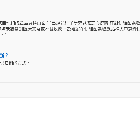
自他們的產品資料頁面：“已經進行了研究以確定心疥爽 在對伊維菌素敏
何犬種中均未觀察到臨床異常或不良反應。為確定在伊維菌素敏感品種犬中意外口
。”
麼辦？
商提供它們的方式。