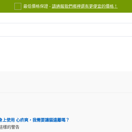
最低價格保證 -
請通報我們哪裡還有更便宜的價格！
服務中心
聯繫我們
身上使用 心疥爽，我需要讓貓遠離嗎？
這樣的警告