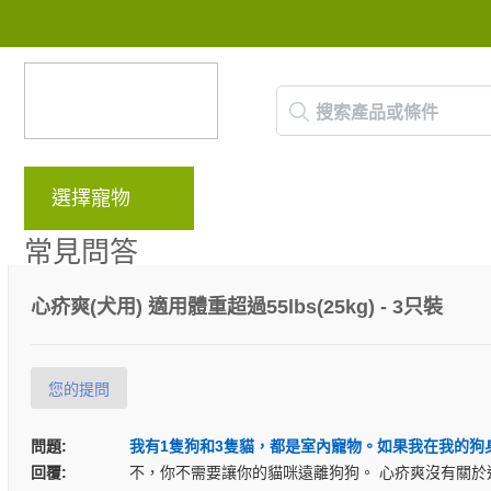
選擇寵物
品牌
部落格
回饋計畫
常見問答
心疥爽(犬用) 適用體重超過55lbs(25kg) - 3只裝
您的提問
問題:
我有1隻狗和3隻貓，都是室內寵物。如果我在我的狗
回覆:
不，你不需要讓你的貓咪遠離狗狗。 心疥爽沒有關於