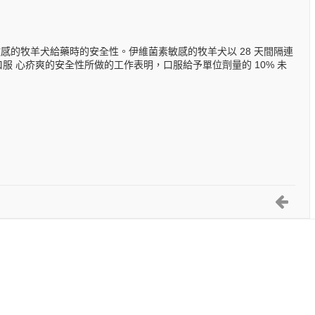
感的牧羊犬給藥時的安全性。伊維菌素敏感的牧羊犬以 28 天間隔連
服 心疥爽的安全性所做的工作表明，口服給予單位劑量的 10% 未