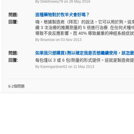
By Debihowey79
on 26 May 2016
問題:
這種藥物對於牧羊犬會好嗎？
回覆:
嗨，根據製造商（拜耳）的說法，它可以用於狗。這來
續 3 次治療的推薦劑量的 5 倍進行治療. 在任
導致不良反應影響，而 40% 導致嚴重的神經系統症狀
By Brianlow
on 03 Nov 2013
問題:
如果我只想購買1劑以確定我是否想繼續使用，該怎
回覆:
每包僅以 3 或 6 包/劑量的形式提供。這就是製造
By Karengardner62
on 11 May 2013
6-2個問題