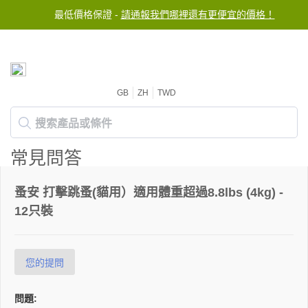
最低價格保證 -
請通報我們哪裡還有更便宜的價格！
GB
ZH
TWD
常見問答
蚤安 打擊跳蚤(貓用）適用體重超過8.8lbs (4kg) -
12只裝
您的提問
問題: