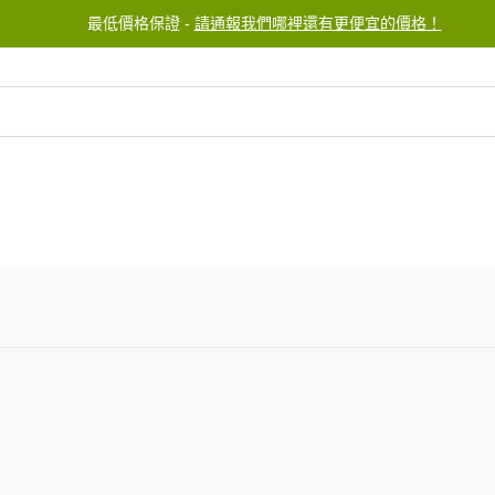
最低價格保證 -
請通報我們哪裡還有更便宜的價格！
服務中心
聯繫我們