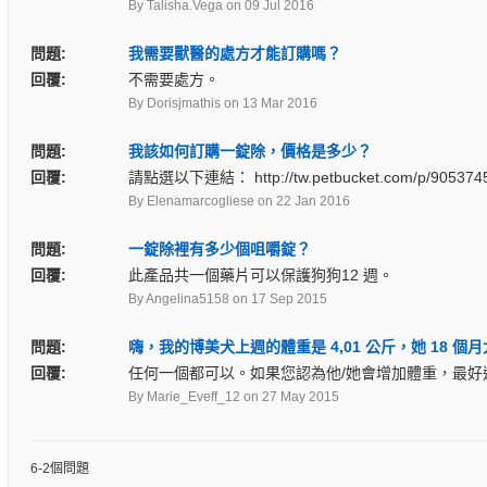
By Talisha.Vega
on 09 Jul 2016
問題:
我需要獸醫的處方才能訂購嗎？
回覆:
不需要處方。
By Dorisjmathis
on 13 Mar 2016
問題:
我該如何訂購一錠除，價格是多少？
回覆:
請點選以下連結： http://tw.petbucket.com/p/9053745/br
By Elenamarcogliese
on 22 Jan 2016
問題:
一錠除裡有多少個咀嚼錠？
回覆:
此產品共一個藥片可以保護狗狗12 週。
By Angelina5158
on 17 Sep 2015
問題:
嗨，我的博美犬上週的體重是 4,01 公斤，她 18 
回覆:
任何一個都可以。如果您認為他/她會增加體重，最好
By Marie_Eveff_12
on 27 May 2015
6-2個問題