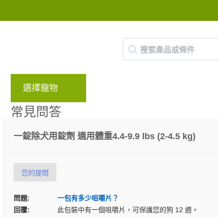
選擇寵物
品牌
部落格
回饋計畫
常見問答
一錠除犬用錠劑 適用體重4.4-9.9 lbs (2-4.5 kg)
您的提問
問題:
一包有多少咀嚼片？
回覆:
此包裝中有一個咀嚼片，可保護您的狗 12 週。