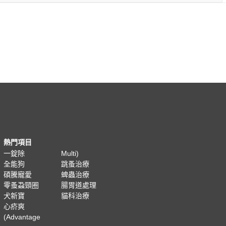
熱門項目
一錠除
Multi)
全能狗
跳蚤治療
碩騰寵愛
蜱蟲治療
零蚤蝨頸圈
腸胃道處理
犬新寶
貓科治療
心疥爽
(Advantage