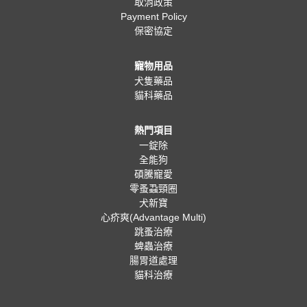
取消政策
Payment Policy
保密協定
寵物用品
犬隻藥品
貓科藥品
熱門項目
一錠除
全能狗
碩騰寵愛
零蚤蝨頸圈
犬新寶
心疥爽(Advantage Multi)
跳蚤治療
蜱蟲治療
腸胃道處理
貓科治療