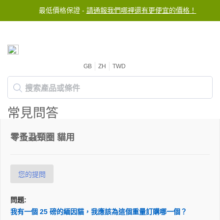
最低價格保證 -
請通報我們哪裡還有更便宜的價格！
GB
ZH
TWD
常見問答
零蚤蝨頸圈 貓用
您的提問
問題:
我有一個 25 磅的緬因貓，我應該為這個重量訂購哪一個？