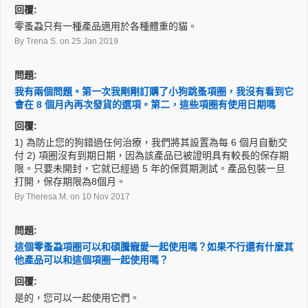
回覆:
零蚤蝨只有一種產品適用於各種體重的貓。
By Trena S.
on 25 Jan 2019
問題:
我有兩個問題。第一次我剛剛訂購了小狗跳蚤項圈，我沒有看到它
會在 8 個月內再次發貨的選項。第二，這些項圈有使用日期嗎
回覆:
1) 為防止您的狗錯過任何治療，我們將其設置為每 6 個月自動交
付 2) 項圈沒有到期日期，因為該產品已被證明具有較長的保存期
限。只要未開封，它就已經過 5 年的保質期測試。產品包裝一旦
打開，保存期限為8個月。
By Theresa M.
on 10 Nov 2017
問題:
這個零蚤蝨項圈可以和碩騰寵愛一起使用嗎？如果不行還有什麼其
他產品可以和這個項圈一起使用嗎？
回覆:
是的，您可以一起使用它們。