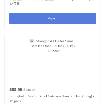
12只裝
View...
$88.95
$146.00
Stronghold Plus for Small Cats less than 5.5 lbs (2.5 kg) -
12 pack