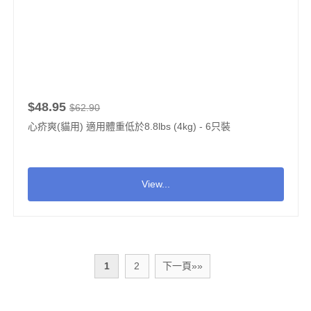
$48.95
$62.90
心疥爽(貓用) 適用體重低於8.8lbs (4kg) - 6只裝
View...
1
2
下一頁»»