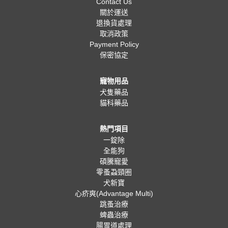
Contact Us
關於運送
退換貨處理
取消政策
Payment Policy
保密協定
寵物用品
犬隻藥品
貓科藥品
熱門項目
一錠除
全能狗
碩騰寵愛
零蚤蝨頸圈
犬新寶
心疥爽(Advantage Multi)
跳蚤治療
蜱蟲治療
腸胃道處理