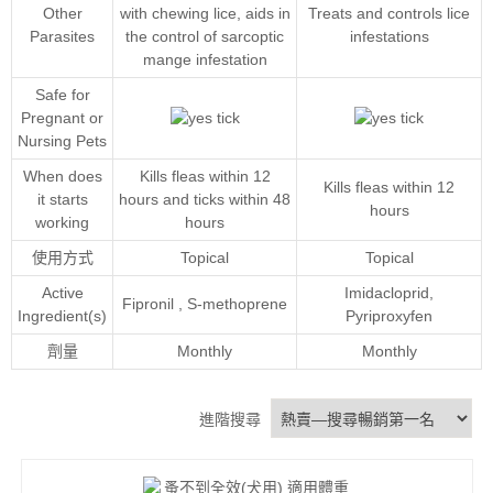
Other
with chewing lice, aids in
Treats and controls lice
Parasites
the control of sarcoptic
infestations
mange infestation
Safe for
Pregnant or
Nursing Pets
When does
Kills fleas within 12
Kills fleas within 12
it starts
hours and ticks within 48
hours
working
hours
使用方式
Topical
Topical
Active
Imidacloprid
,
Fipronil
,
S-methoprene
Ingredient(s)
Pyriproxyfen
劑量
Monthly
Monthly
進階搜尋