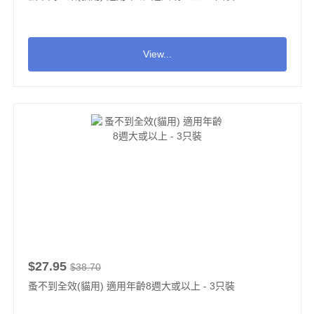
View...
$27.95
$38.70
蚤不到全效(貓用) 適用年齡8週大或以上 - 3只裝