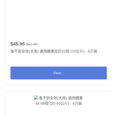
$45.95
$62.90
蚤不到全效(犬用) 適用體重低於22磅 (10公斤) - 6只裝
View...