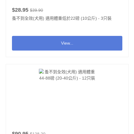
$28.95
$39.90
蚤不到全效(犬用) 適用體重低於22磅 (10公斤) - 3只裝
View...
$90.95