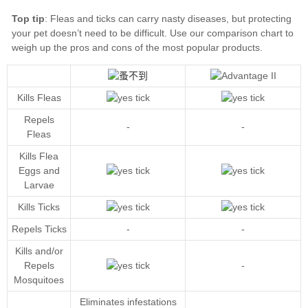
Top tip
our comparison chart
Kills Fleas
Repels
-
-
Fleas
Kills Flea
Eggs and
Larvae
Kills Ticks
Repels Ticks
-
-
Kills and/or
Repels
-
Mosquitoes
Eliminates infestations