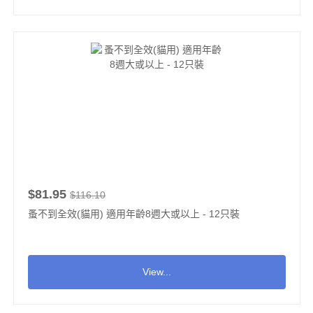
$81.95
$116.10
蚤不到全效(貓用) 適用年齡8週大或以上 - 12只裝
View...