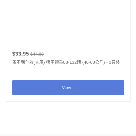
$33.95
$44.80
蚤不到全效(犬用) 適用體重88-132磅 (40-60公斤) - 3只裝
View...