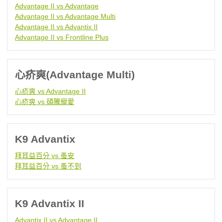
Advantage II vs Advantage
Advantage II vs Advantage Multi
Advantage II vs Advantix II
Advantage II vs Frontline Plus
心疥爽(Advantage Multi)
心疥爽 vs Advantage II
心疥爽 vs 碩騰寵愛
K9 Advantix
拜耳益百分 vs 蚤安
拜耳益百分 vs 蚤不到
K9 Advantix II
Advantix II vs Advantage II