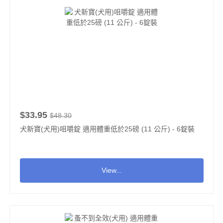
$33.95
$48.30
犬新寶(犬用)咀嚼錠 適用體重低於25磅 (11 公斤) - 6錠裝
View...