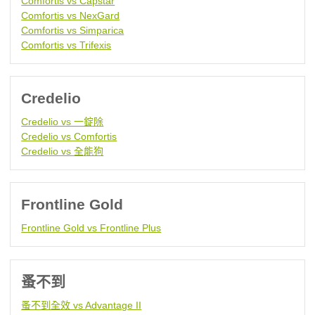
Comfortis vs Capstar
Comfortis vs NexGard
Comfortis vs Simparica
Comfortis vs Trifexis
Credelio
Credelio vs 一錠除
Credelio vs Comfortis
Credelio vs 全能狗
Frontline Gold
Frontline Gold vs Frontline Plus
蚤不到
蚤不到全效 vs Advantage II