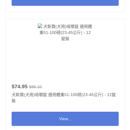
$74.95
$96.10
犬新寶(犬用)咀嚼錠 適用體重51-100磅(23-45公斤) - 12錠
裝
View...