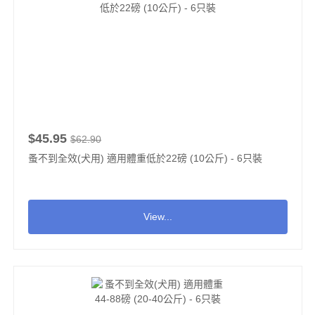
$45.95
$62.90
蚤不到全效(犬用) 適用體重低於22磅 (10公斤) - 6只裝
View...