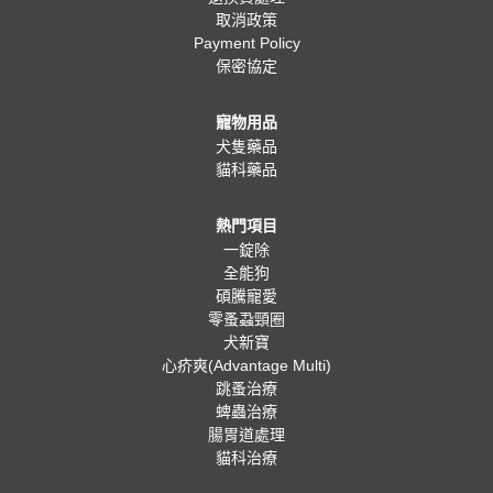
取消政策
Payment Policy
保密協定
寵物用品
犬隻藥品
貓科藥品
熱門項目
一錠除
全能狗
碩騰寵愛
零蚤蝨頸圈
犬新寶
心疥爽(Advantage Multi)
跳蚤治療
蜱蟲治療
腸胃道處理
貓科治療