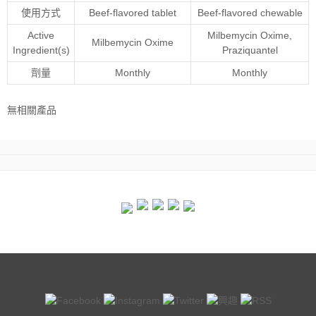
使用方式
Beef-flavored tablet
Beef-flavored chewable
Active
Milbemycin Oxime
,
Milbemycin Oxime
Ingredient(s)
Praziquantel
劑量
Monthly
Monthly
無相關產品