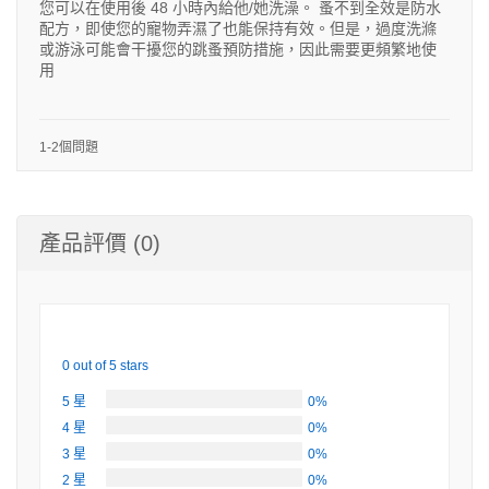
您可以在使用後 48 小時內給他/她洗澡。 蚤不到全效是防水
配方，即使您的寵物弄濕了也能保持有效。但是，過度洗滌
或游泳可能會干擾您的跳蚤預防措施，因此需要更頻繁地使
用
1-2個問題
產品評價 (0)
0 out of 5 stars
5 星
0%
4 星
0%
3 星
0%
2 星
0%