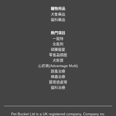
寵物用品
犬隻藥品
貓科藥品
熱門項目
一錠除
全能狗
碩騰寵愛
零蚤蝨頸圈
犬新寶
心疥爽(Advantage Multi)
跳蚤治療
蜱蟲治療
腸胃道處理
貓科治療
Pet Bucket Ltd is a UK registered company, Company no: