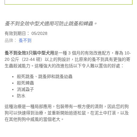
蚤不到全效中型犬適用可防止跳蚤和蜱蟲。
有效到期日： 05/2028
品牌：
蚤不到
蚤不到全效3只裝中型犬用
是一種 3 個月的有效改進配方，專為 10-
20 公斤（22-44 磅）以上的狗設計，比原來的蚤不到具有更強的寄
生蟲殺滅能力。這種強大的改進包括以下令人難以置信的好處：
殺死跳蚤、跳蚤卵和跳蚤幼蟲
殺死蜱蟲
消滅蝨子
防水
這種治療是一種局部應用，包裝帶有一根方便的滴劑，因此您的狗
狗可以快速得到治療，並重新開始追逐松鼠，在泥土中打滾，以及
在其他狗狗中威風的當個老大。