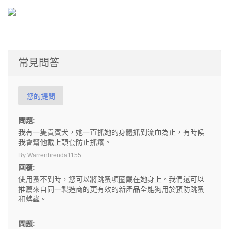
常見問答
您的提問
問題:
我有一隻貴賓犬，她一直抓她的身體抓到流血為止，有時候
我會幫他戴上頭套防止抓癢。
By Warrenbrenda1155
回覆:
使用蚤不到時，您可以將跳蚤項圈戴在她身上。我們還可以
推薦來自同一製造商的更有效的新產品全能狗用於預防跳蚤
和蜱蟲。
問題: