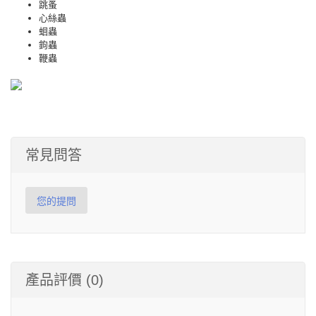
跳蚤
心絲蟲
蛔蟲
鉤蟲
鞭蟲
常見問答
您的提問
產品評價 (0)