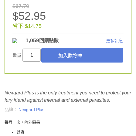
$67.70
$52.95
省下 $14.75
1,059
回饋點數
更多訊息
數量
Nexgard Plus is the only treatment you need to protect your
fury friend against internal and external parasites.
品牌：
Nexgard Plus
每月一次，內外驅蟲
蜱蟲