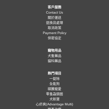
客戶服務
Contact Us
關於運送
退換貨處理
取消政策
Payment Policy
保密協定
寵物用品
犬隻藥品
貓科藥品
熱門項目
一錠除
全能狗
碩騰寵愛
零蚤蝨頸圈
犬新寶
心疥爽(Advantage Multi)