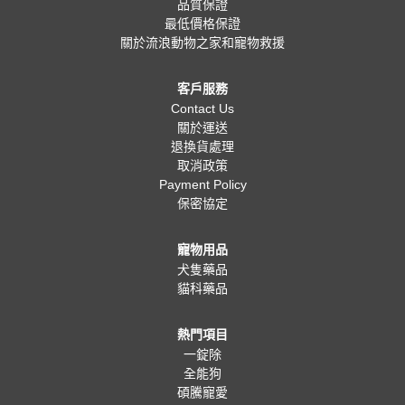
品質保證
最低價格保證
關於流浪動物之家和寵物救援
客戶服務
Contact Us
關於運送
退換貨處理
取消政策
Payment Policy
保密協定
寵物用品
犬隻藥品
貓科藥品
熱門項目
一錠除
全能狗
碩騰寵愛