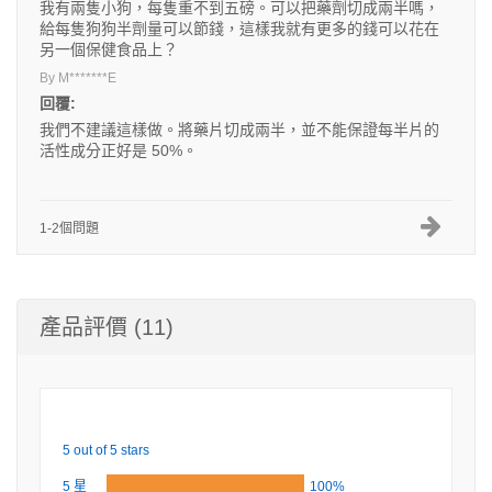
我有兩隻小狗，每隻重不到五磅。可以把藥劑切成兩半嗎，
給每隻狗狗半劑量可以節錢，這樣我就有更多的錢可以花在
另一個保健食品上？
By M*******E
回覆:
我們不建議這樣做。將藥片切成兩半，並不能保證每半片的
活性成分正好是 50%。
1-2個問題
產品評價 (11)
5 out of 5 stars
5 星
100%