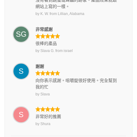
沒有看到跳蚤或蜱蟲的跡象。產品效果就跟
網站上寫的一樣。
by
K. W.
from
Lillian, Alabama
非常感謝
SG
很棒的產品
by
Slava G.
from
israel
謝謝
S
向你表示感謝。咀嚼錠很好使用。完全幫到
我的忙
by
Slava
S
非常好的推薦
by
Shura