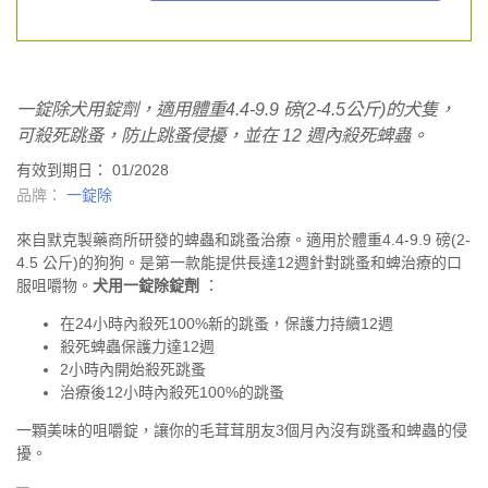
一錠除犬用錠劑，適用體重4.4-9.9 磅(2-4.5公斤)的犬隻，
可殺死跳蚤，防止跳蚤侵擾，並在 12 週內殺死蜱蟲。
有效到期日： 01/2028
品牌：
一錠除
來自默克製藥商所研發的蜱蟲和跳蚤治療。適用於體重4.4-9.9 磅(2-
4.5 公斤)的狗狗。是第一款能提供長達12週針對
跳蚤
和
蜱
治療的口
服咀嚼物。
犬用一錠除錠劑
：
在24小時內殺死100%新的跳蚤，保護力持續12週
殺死蜱蟲保護力達12週
2小時內開始殺死跳蚤
治療後12小時內殺死100%的跳蚤
一顆美味的咀嚼錠，讓你的毛茸茸朋友3個月內沒有跳蚤和蜱蟲的侵
擾。