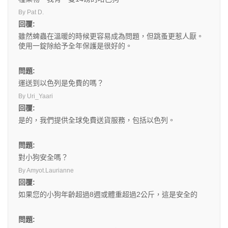
By Pat D.
回覆:
雖然蜱蟲在溫暖的時候更容易成為問題，但跳蚤更惹人厭。
使用一錠除給予全年保護是很好的。
問題:
運送到以色列是免費的嗎？
By Uri_Yaari
回覆:
是的，我們提供全球免費送貨服務，包括以色列。
問題:
對小狗安全嗎？
By Amyot.Laurianne
回覆:
如果您的小狗年齡超過8週或體重超過2公斤，這是安全的
問題: