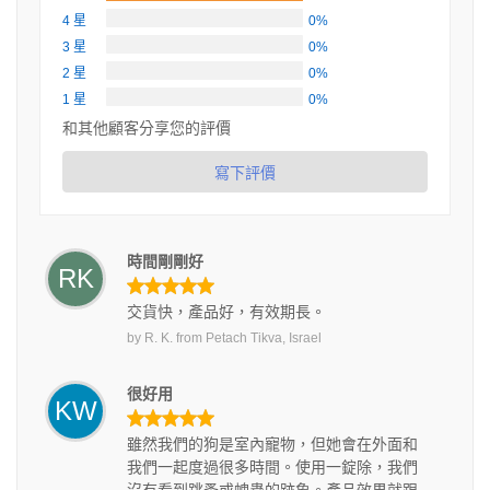
4 星
0%
3 星
0%
2 星
0%
1 星
0%
和其他顧客分享您的評價
寫下評價
時間剛剛好
RK
交貨快，產品好，有效期長。
by
R. K.
from
Petach Tikva, Israel
很好用
KW
雖然我們的狗是室內寵物，但她會在外面和
我們一起度過很多時間。使用一錠除，我們