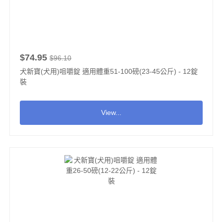
$74.95
$96.10
犬新寶(犬用)咀嚼錠 適用體重51-100磅(23-45公斤) - 12錠
裝
View...