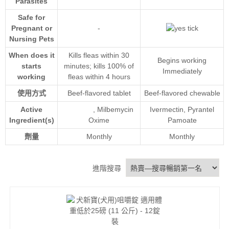
Parasites
Safe for
Pregnant or
-
Nursing Pets
When does it
Kills fleas within 30
Begins working
starts
minutes; kills 100% of
Immediately
working
fleas within 4 hours
使用方式
Beef-flavored tablet
Beef-flavored chewable
Active
,
Milbemycin
Ivermectin, Pyrantel
Ingredient(s)
Oxime
Pamoate
劑量
Monthly
Monthly
進階搜尋