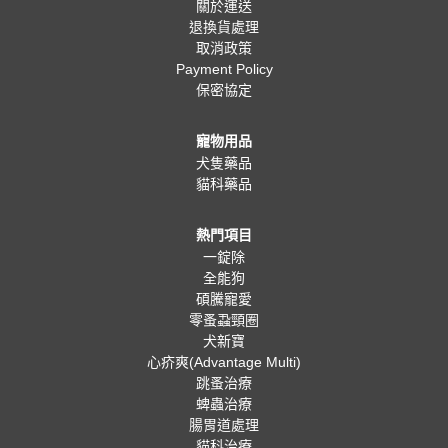
關於運送
退換貨處理
取消政策
Payment Policy
保密協定
寵物用品
犬隻藥品
貓科藥品
熱門項目
一錠除
全能狗
碩騰寵愛
零蚤蝨頸圈
犬新寶
心疥爽(Advantage Multi)
跳蚤治療
蜱蟲治療
腸胃道處理
貓科治療