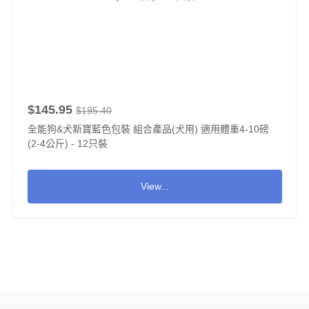
$145.95
$195.40
全能狗&犬新寶藍色包裝 組合產品(犬用) 適用體重4-10磅
(2-4公斤) - 12只裝
View...