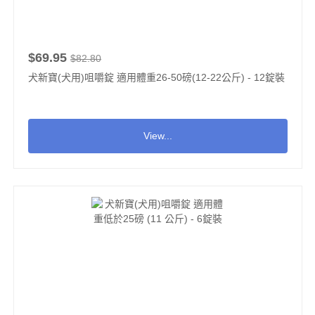
$69.95
$82.80
犬新寶(犬用)咀嚼錠 適用體重26-50磅(12-22公斤) - 12錠裝
View...